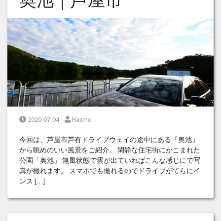
Posted on
Posted by
2020-07-04
Hajime
今回は、芦屋市芦有ドライブウェイの途中にある「奥池」
から眺めのいい風景をご紹介。 閑静な住宅街にかこまれた
公園「奥池」 無風状態で雲が出ていればこんな感じにで写
真が撮れます。 スマホでも撮れるのでドライブがてらにイ
ンス […]