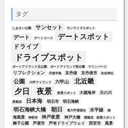
タグ
サンセット
しおさい公園
サンライズスポット
デートスポット
デート
デートコース
ドライブ
ドライブスポット
ポートアイランド北公園
ポートアイランド西公園
マリンパーク
リフレクション
京丹後
京丹後市
丹後半島
住吉神社
北近畿
公園
六甲山
六甲アイランド
夕日
夜景
大蔵海岸
天の川
夜景スポット
日本海
明石市
明石海峡
屏風岩
朝日
明石海峡大橋
水平線
東六甲展望台
海
神戸夜景
海風景
神戸大橋
神呪寺
紫陽花
絶景スポット
舞子公園
芦屋市
芦有ドライブウェイ
西宮市
風景