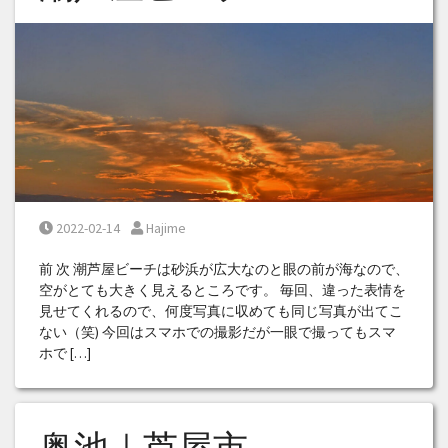
Posted on
Posted by
2022-02-14
Hajime
前 次 潮芦屋ビーチは砂浜が広大なのと眼の前が海なので、
空がとても大きく見えるところです。 毎回、違った表情を
見せてくれるので、何度写真に収めても同じ写真が出てこ
ない（笑) 今回はスマホでの撮影だが一眼で撮ってもスマ
ホで […]
奥池｜芦屋市