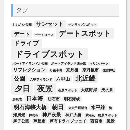
タグ
サンセット
しおさい公園
サンライズスポット
デートスポット
デート
デートコース
ドライブ
ドライブスポット
ポートアイランド北公園
ポートアイランド西公園
マリンパーク
リフレクション
京丹後
京丹後市
丹後半島
住吉神社
北近畿
公園
六甲山
六甲アイランド
夕日
夜景
大蔵海岸
天の川
夜景スポット
日本海
明石市
明石海峡
屏風岩
朝日
明石海峡大橋
水平線
東六甲展望台
海
神戸夜景
海風景
神戸大橋
神呪寺
紫陽花
絶景スポット
舞子公園
芦屋市
芦有ドライブウェイ
西宮市
風景