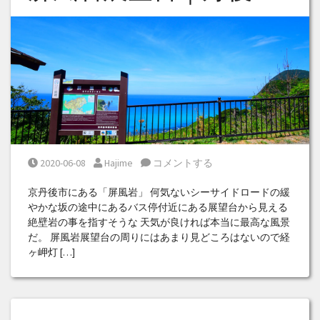
Posted on
Posted by
2020-06-08
Hajime
コメントする
京丹後市にある「屏風岩」 何気ないシーサイドロードの緩
やかな坂の途中にあるバス停付近にある展望台から見える
絶壁岩の事を指すそうな 天気が良ければ本当に最高な風景
だ。 屏風岩展望台の周りにはあまり見どころはないので経
ヶ岬灯 […]