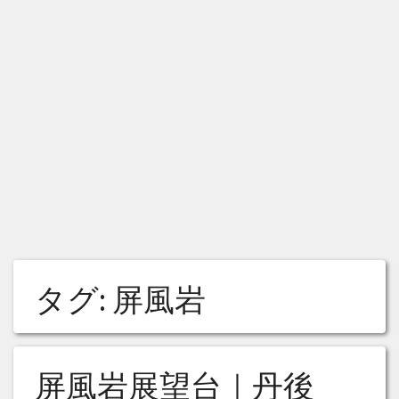
タグ:
屏風岩
屏風岩展望台｜丹後