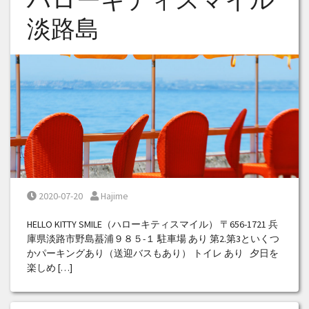
淡路島
Posted on
Posted by
2020-07-20
Hajime
HELLO KITTY SMILE（ハローキティスマイル） 〒656-1721 兵
庫県淡路市野島蟇浦９８５-１ 駐車場 あり 第2.第3といくつ
かパーキングあり（送迎バスもあり） トイレ あり 夕日を
楽しめ […]