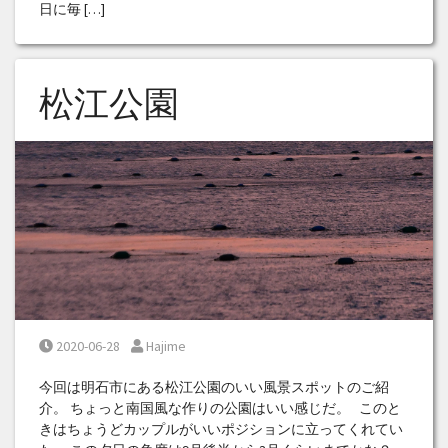
日に毎 […]
松江公園
Posted on
Posted by
2020-06-28
Hajime
今回は明石市にある松江公園のいい風景スポットのご紹
介。 ちょっと南国風な作りの公園はいい感じだ。 このと
きはちょうどカップルがいいポジションに立ってくれてい