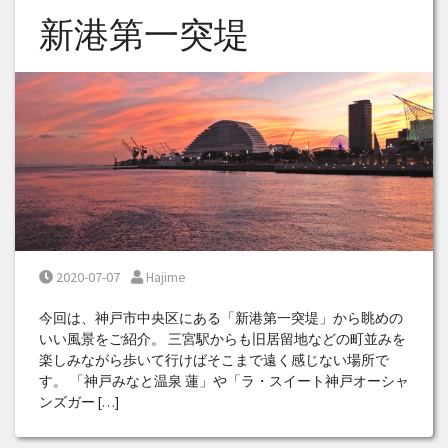
新港第一突堤
Posted on
Posted by
2020-07-07
Hajime
今回は、神戸市中央区にある「新港第一突堤」から眺めの
いい風景をご紹介。 三宮駅からも旧居留地などの町並みを
楽しみながら歩いて行けばそこまで遠く感じない場所で
す。 「神戸みなと温泉 蓮」や「ラ・スイート神戸オーシャ
ンズガー […]