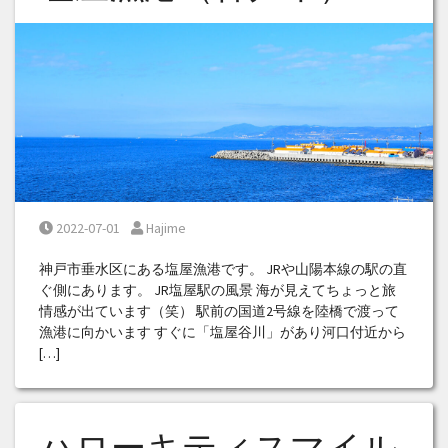
Posted on
Posted by
2022-07-01
Hajime
神戸市垂水区にある塩屋漁港です。 JRや山陽本線の駅の直
ぐ側にあります。 JR塩屋駅の風景 海が見えてちょっと旅
情感が出ています（笑） 駅前の国道2号線を陸橋で渡って
漁港に向かいます すぐに「塩屋谷川」があり河口付近から
[…]
ハローキティスマイル