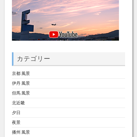
カテゴリー
京都 風景
伊丹 風景
但馬 風景
北近畿
夕日
夜景
播州 風景