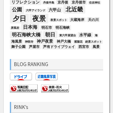
リフレクション
京丹後
京丹後市
丹後半島
住吉神社
北近畿
公園
六甲山
六甲アイランド
夕日
夜景
大蔵海岸
天の川
夜景スポット
日本海
明石市
明石海峡
屏風岩
朝日
明石海峡大橋
水平線
東六甲展望台
海
神戸夜景
海風景
神戸大橋
神呪寺
紫陽花
絶景スポット
舞子公園
芦屋市
芦有ドライブウェイ
西宮市
風景
BLOG RANKING
RINK’s