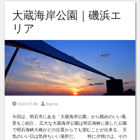
大蔵海岸公園｜磯浜エ
リア
Posted on
Posted by
2020-07-06
Hajime
今回は、明石市にある「大蔵海岸公園」から眺めのいい風
景をご紹介。 広大な大蔵海岸公園は明石海峡に面した公園
で明石海峡大橋がどの位置からでも望むことが出来る。 天
気のいい日は気持ちいい場所だ。 特に夕焼けは、その