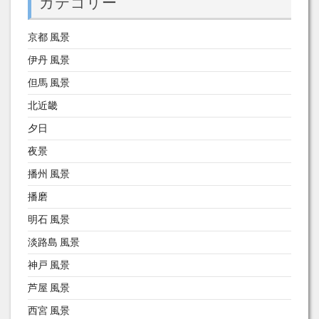
カテゴリー
京都 風景
伊丹 風景
但馬 風景
北近畿
夕日
夜景
播州 風景
播磨
明石 風景
淡路島 風景
神戸 風景
芦屋 風景
西宮 風景