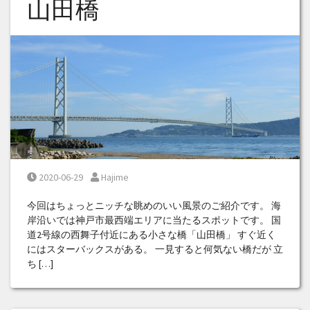
山田橋
Posted on
Posted by
2020-06-29
Hajime
今回はちょっとニッチな眺めのいい風景のご紹介です。 海
岸沿いでは神戸市最西端エリアに当たるスポットです。 国
道2号線の西舞子付近にある小さな橋「山田橋」 すぐ近く
にはスターバックスがある。 一見すると何気ない橋だが 立
ち […]