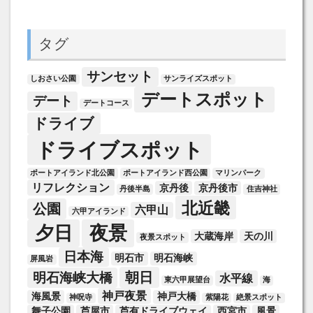
タグ
サンセット
しおさい公園
サンライズスポット
デートスポット
デート
デートコース
ドライブ
ドライブスポット
ポートアイランド北公園
ポートアイランド西公園
マリンパーク
リフレクション
京丹後
京丹後市
丹後半島
住吉神社
北近畿
公園
六甲山
六甲アイランド
夕日
夜景
大蔵海岸
天の川
夜景スポット
日本海
明石市
明石海峡
屏風岩
朝日
明石海峡大橋
水平線
東六甲展望台
海
神戸夜景
海風景
神戸大橋
神呪寺
紫陽花
絶景スポット
舞子公園
芦屋市
芦有ドライブウェイ
西宮市
風景