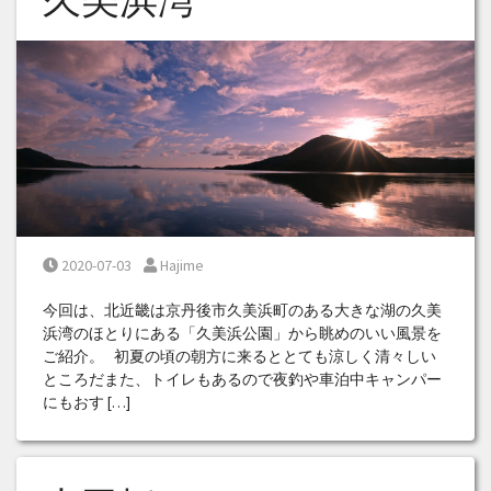
Posted on
Posted by
2020-07-03
Hajime
今回は、北近畿は京丹後市久美浜町のある大きな湖の久美
浜湾のほとりにある「久美浜公園」から眺めのいい風景を
ご紹介。 初夏の頃の朝方に来るととても涼しく清々しい
ところだまた、トイレもあるので夜釣や車泊中キャンパー
にもおす […]