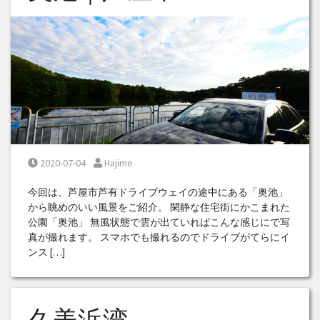
Posted on
Posted by
2020-07-04
Hajime
今回は、芦屋市芦有ドライブウェイの途中にある「奥池」
から眺めのいい風景をご紹介。 閑静な住宅街にかこまれた
公園「奥池」 無風状態で雲が出ていればこんな感じにで写
真が撮れます。 スマホでも撮れるのでドライブがてらにイ
ンス […]
久美浜湾