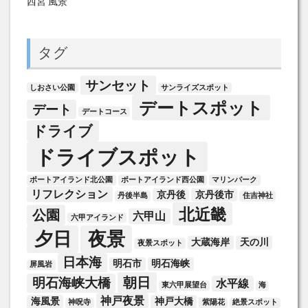
西宮 風景
タグ
サンセット
しおさい公園
サンライズスポット
デートスポット
デート
デートコース
ドライブ
ドライブスポット
ポートアイランド北公園
ポートアイランド西公園
マリンパーク
リフレクション
京丹後
京丹後市
丹後半島
住吉神社
北近畿
公園
六甲山
六甲アイランド
夕日
夜景
大蔵海岸
天の川
夜景スポット
日本海
明石市
明石海峡
屏風岩
朝日
明石海峡大橋
水平線
東六甲展望台
海
神戸夜景
海風景
神戸大橋
神呪寺
紫陽花
絶景スポット