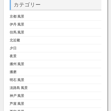
カテゴリー
京都 風景
伊丹 風景
但馬 風景
北近畿
夕日
夜景
播州 風景
播磨
明石 風景
淡路島 風景
神戸 風景
芦屋 風景