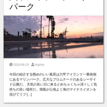
パーク
Posted on
Posted by
2020-06-19
Hajime
今回の紹介する眺めのいい風景は六甲アイランド一番南側
にあるマリンパーク。広大なプロムナードのあるシーサイ
ド公園だ。 天気の良い日に来るとめちゃくちゃ清々しく気
持ちの良い場所だ。潮風が心地よく海のマイナスイオンを
浴びてリフ […]